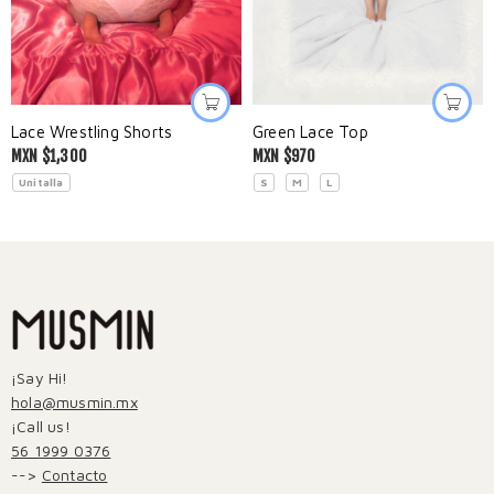
Lace Wrestling Shorts
Green Lace Top
MXN $
1,300
MXN $
970
Unitalla
S
M
L
¡Say Hi!
hola@musmin.mx
¡Call us!
56 1999 0376
-->
Contacto