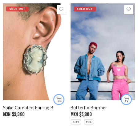
SOLD OUT
SOLD OUT
Spike Camafeo Earring B
Butterfly Bomber
MXN $
3,380
MXN $
5,800
S/M
M/L