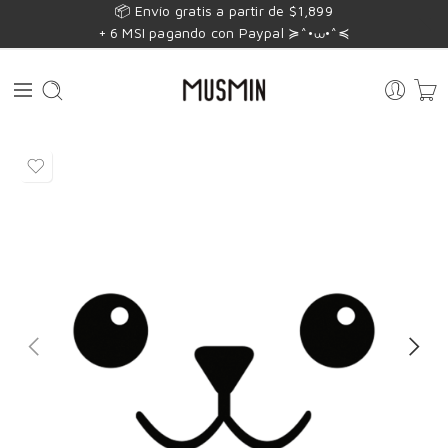
📦 Envío gratis a partir de $1,899
+ 6 MSI pagando con Paypal ≽^•⩊•^≼